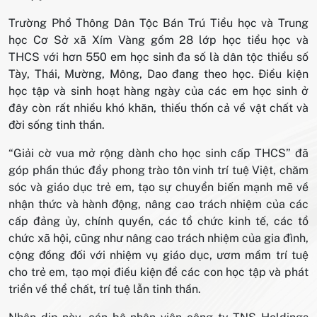
Trường Phổ Thông Dân Tộc Bán Trú Tiểu học và Trung
học Cơ Sở xã Xím Vàng gồm 28 lớp học tiểu học và
THCS với hơn 550 em học sinh đa số là dân tộc thiểu số
Tày, Thái, Mường, Mông, Dao đang theo học. Điều kiện
học tập và sinh hoạt hàng ngày của các em học sinh ở
đây còn rất nhiều khó khăn, thiếu thốn cả về vật chất và
đời sống tinh thần.
“Giải cờ vua mở rộng dành cho học sinh cấp THCS” đã
góp phần thúc đẩy phong trào tôn vinh trí tuệ Việt, chăm
sóc và giáo dục trẻ em, tạo sự chuyển biến mạnh mẽ về
nhận thức và hành động, nâng cao trách nhiệm của các
cấp đảng ủy, chính quyền, các tổ chức kinh tế, các tổ
chức xã hội, cũng như nâng cao trách nhiệm của gia đình,
cộng đồng đối với nhiệm vụ giáo dục, ươm mầm trí tuệ
cho trẻ em, tạo mọi điều kiện để các con học tập và phát
triển về thể chất, trí tuệ lẫn tinh thần.