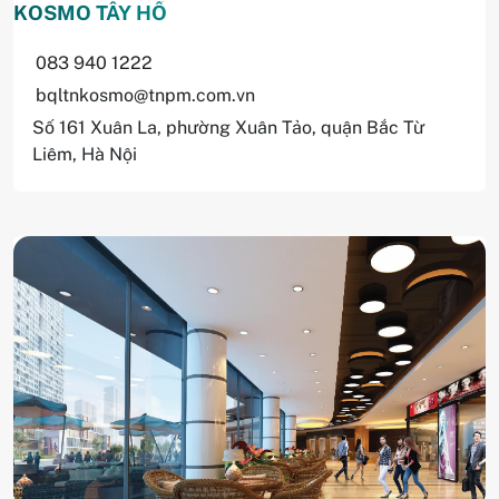
KOSMO TÂY HỒ
083 940 1222
bqltnkosmo@tnpm.com.vn
Số 161 Xuân La, phường Xuân Tảo, quận Bắc Từ
Liêm, Hà Nội