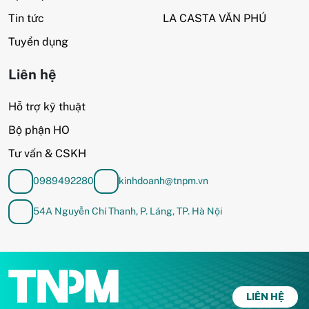
Tin tức
LA CASTA VĂN PHÚ
Tuyển dụng
Liên hệ
Hỗ trợ kỹ thuật
Bộ phận HO
Tư vấn & CSKH
0989492280
kinhdoanh@tnpm.vn
54A Nguyễn Chí Thanh, P. Láng, TP. Hà Nội
LIÊN HỆ