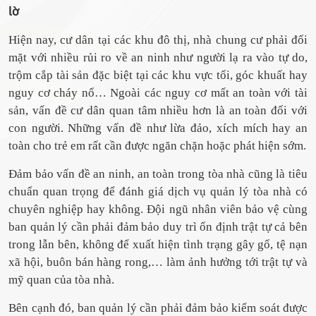
lờ
Hiện nay, cư dân tại các khu đô thị, nhà chung cư phải đối
mặt với nhiều rủi ro về an ninh như người lạ ra vào tự do,
trộm cắp tài sản đặc biệt tại các khu vực tối, góc khuất hay
nguy cơ cháy nổ… Ngoài các nguy cơ mất an toàn với tài
sản, vấn đề cư dân quan tâm nhiều hơn là an toàn đối với
con người. Những vấn đề như lừa đảo, xích mích hay an
toàn cho trẻ em rất cần được ngăn chặn hoặc phát hiện sớm.
Đảm bảo vấn đề an ninh, an toàn trong tòa nhà cũng là tiêu
chuẩn quan trọng để đánh giá dịch vụ quản lý tòa nhà có
chuyên nghiệp hay không. Đội ngũ nhân viên bảo vệ cùng
ban quản lý cần phải đảm bảo duy trì ổn định trật tự cả bên
trong lẫn bên, không để xuất hiện tình trạng gây gổ, tệ nạn
xã hội, buôn bán hàng rong,… làm ảnh hưởng tới trật tự và
mỹ quan của tòa nhà.
Bên cạnh đó, ban quản lý cần phải đảm bảo kiểm soát được