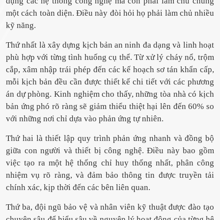
dụng các hệ thống công nghệ mà còn phải làm chủ chúng
một cách toàn diện. Điều này đòi hỏi họ phải làm chủ nhiều
kỹ năng.
Thứ nhất là xây dựng kịch bản an ninh đa dạng và linh hoạt
phù hợp với từng tình huống cụ thể. Từ xử lý cháy nổ, trộm
cắp, xâm nhập trái phép đến các kế hoạch sơ tán khẩn cấp,
mỗi kịch bản đều cần được thiết kế chi tiết với các phương
án dự phòng. Kinh nghiệm cho thấy, những tòa nhà có kịch
bản ứng phó rõ ràng sẽ giảm thiểu thiệt hại lên đến 60% so
với những nơi chỉ dựa vào phản ứng tự nhiên.
Thứ hai là thiết lập quy trình phản ứng nhanh và đồng bộ
giữa con người và thiết bị công nghệ. Điều này bao gồm
việc tạo ra một hệ thống chỉ huy thống nhất, phân công
nhiệm vụ rõ ràng, và đảm bảo thông tin được truyền tải
chính xác, kịp thời đến các bên liên quan.
Thứ ba, đội ngũ bảo vệ và nhân viên kỹ thuật được đào tạo
chuyên sâu để hiểu sâu về nguyên lý hoạt động của từng hệ