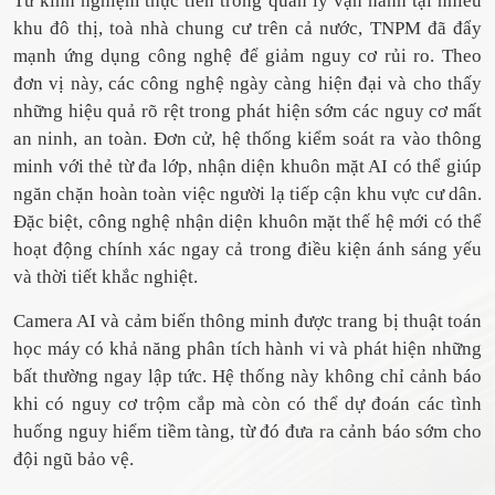
Từ kinh nghiệm thực tiễn trong quản lý vận hành tại nhiều
khu đô thị, toà nhà chung cư trên cả nước, TNPM đã đẩy
mạnh ứng dụng công nghệ để giảm nguy cơ rủi ro. Theo
đơn vị này, các công nghệ ngày càng hiện đại và cho thấy
những hiệu quả rõ rệt trong phát hiện sớm các nguy cơ mất
an ninh, an toàn. Đơn cử, hệ thống kiểm soát ra vào thông
minh với thẻ từ đa lớp, nhận diện khuôn mặt AI có thể giúp
ngăn chặn hoàn toàn việc người lạ tiếp cận khu vực cư dân.
Đặc biệt, công nghệ nhận diện khuôn mặt thế hệ mới có thể
hoạt động chính xác ngay cả trong điều kiện ánh sáng yếu
và thời tiết khắc nghiệt.
Camera AI và cảm biến thông minh được trang bị thuật toán
học máy có khả năng phân tích hành vi và phát hiện những
bất thường ngay lập tức. Hệ thống này không chỉ cảnh báo
khi có nguy cơ trộm cắp mà còn có thể dự đoán các tình
huống nguy hiểm tiềm tàng, từ đó đưa ra cảnh báo sớm cho
đội ngũ bảo vệ.