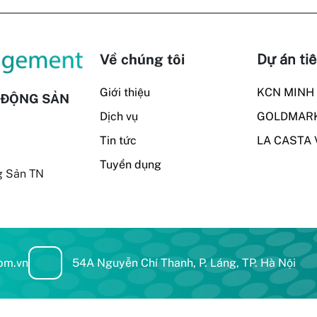
Về chúng tôi
Dự án tiê
Giới thiệu
KCN MINH
T ĐỘNG SẢN
Dịch vụ
GOLDMARK
Tin tức
LA CASTA 
Tuyển dụng
g Sản TN
pm.vn
54A Nguyễn Chí Thanh, P. Láng, TP. Hà Nội