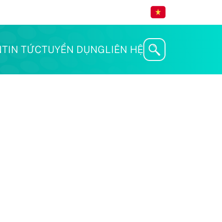
N
TIN TỨC
TUYỂN DỤNG
LIÊN HỆ